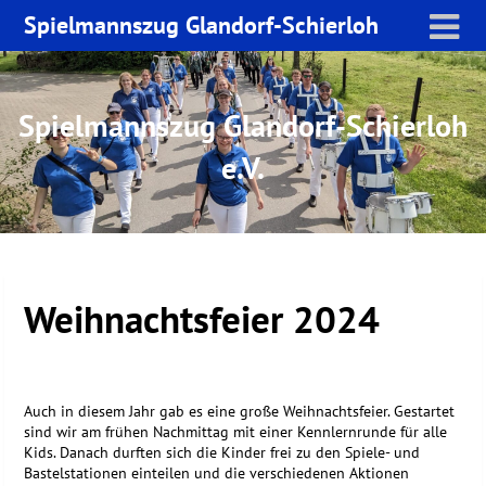
Skip
Spielmannszug Glandorf-Schierloh
to
content
Spielmannszug Glandorf-Schierloh
e.V.
Weihnachtsfeier 2024
Auch in diesem Jahr gab es eine große Weihnachtsfeier. Gestartet
sind wir am frühen Nachmittag mit einer Kennlernrunde für alle
Kids. Danach durften sich die Kinder frei zu den Spiele- und
Bastelstationen einteilen und die verschiedenen Aktionen